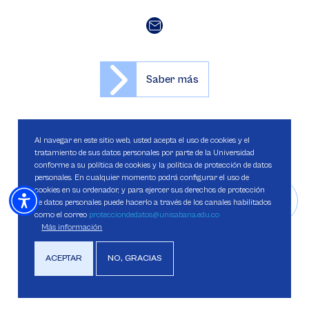
Saber más
Al navegar en este sitio web, usted acepta el uso de cookies y el
tratamiento de sus datos personales por parte de la Universidad
conforme a su política de cookies y la política de protección de datos
personales. En cualquier momento podrá configurar el uso de
cookies en su ordenador, y para ejercer sus derechos de protección
de datos personales puede hacerlo a través de los canales habilitados
como el correo
protecciondedatos@unisabana.edu.co
Más información
ACEPTAR
NO, GRACIAS