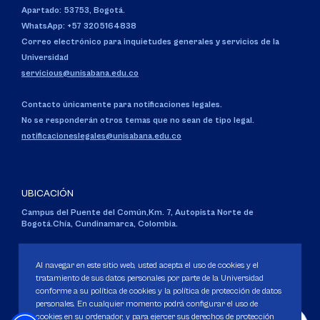
Apartado: 53753, Bogotá.
WhatsApp: +57 3205164838
Correo electrónico para inquietudes generales y servicios de la
Universidad
servicious@unisabana.edu.co
Contacto únicamente para notificaciones legales.
No se responderán otros temas que no sean de tipo legal.
notificacioneslegales@unisabana.edu.co
UBICACIÓN
Campus del Puente del Común,
Km. 7, Autopista Norte de
Bogotá.
Chía, Cundinamarca, Colombia.
Código SNIES 1711
Personería Jurídica:
Resolución 130 del 14 de enero de 1980
.
Al navegar en este sitio web, usted acepta el uso de cookies y el
Ministerio de Educación Nacional.
tratamiento de sus datos personales por parte de la Universidad
conforme a su política de cookies y la política de protección de datos
personales. En cualquier momento podrá configurar el uso de
cookies en su ordenador, y para ejercer sus derechos de protección