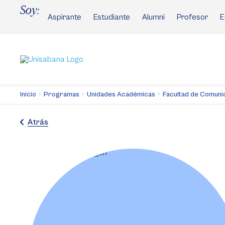
Pasar
Soy:
al
Aspirante
Estudiante
Alumni
Profesor
E
contenido
principal
Inicio
Programas
Unidades Académicas
Facultad de Comuni
Atrás