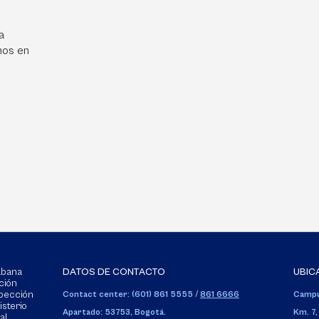
a
mos en
Sabana
DATOS DE CONTACTO
UBIC
ción
spección
Contact center: (601) 861 5555
/
861 6666
Campu
isterio
Apartado: 53753, Bogotá.
Km. 7,
al