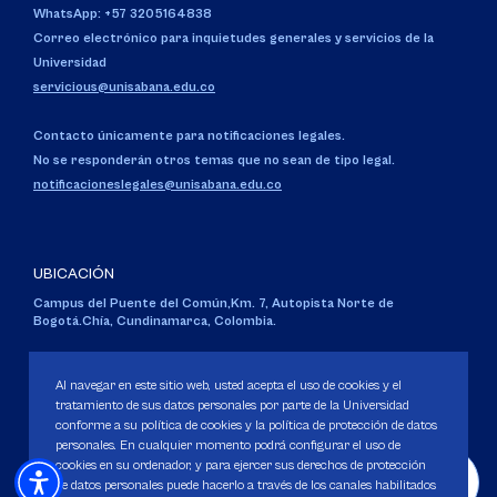
WhatsApp: +57 3205164838
Correo electrónico para inquietudes generales y servicios de la
Universidad
servicious@unisabana.edu.co
Contacto únicamente para notificaciones legales.
No se responderán otros temas que no sean de tipo legal.
notificacioneslegales@unisabana.edu.co
UBICACIÓN
Campus del Puente del Común,
Km. 7, Autopista Norte de
Bogotá.
Chía, Cundinamarca, Colombia.
Código SNIES 1711
Personería Jurídica:
Resolución 130 del 14 de enero de 1980
.
Al navegar en este sitio web, usted acepta el uso de cookies y el
Ministerio de Educación Nacional.
tratamiento de sus datos personales por parte de la Universidad
conforme a su política de cookies y la política de protección de datos
personales. En cualquier momento podrá configurar el uso de
cookies en su ordenador, y para ejercer sus derechos de protección
de datos personales puede hacerlo a través de los canales habilitados