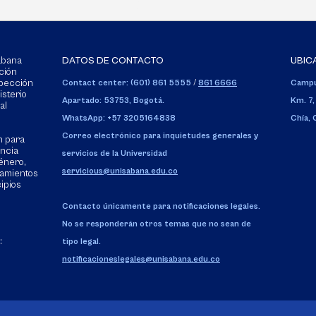
Sabana
DATOS DE CONTACTO
UBIC
ción
spección
Contact center: (601) 861 5555
/
861 6666
Campu
isterio
Apartado: 53753, Bogotá.
Km. 7,
al
WhatsApp: +57 3205164838
Chía,
Correo electrónico para inquietudes generales y
n para
encia
servicios de la Universidad
énero,
servicious@unisabana.edu.co
tamientos
cipios
Contacto únicamente para notificaciones legales.
No se responderán otros temas que no sean de
:
tipo legal.
notificacioneslegales@unisabana.edu.co