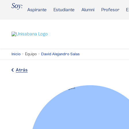
Pasar
Soy:
al
Aspirante
Estudiante
Alumni
Profesor
E
contenido
principal
Inicio
Equipo
David Alejandro Salas
Atrás