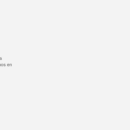
a
mos en