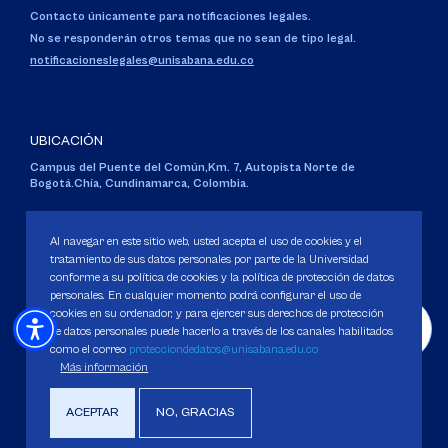
Contacto únicamente para notificaciones legales.
No se responderán otros temas que no sean de tipo legal.
notificacioneslegales@unisabana.edu.co
UBICACIÓN
Campus del Puente del Común,
Km. 7, Autopista Norte de
Bogotá.
Chía, Cundinamarca, Colombia.
Código SNIES 1711
Personería Jurídica:
Resolución 130 del 14 de enero de 1980
.
Al navegar en este sitio web, usted acepta el uso de cookies y el
Ministerio de Educación Nacional.
tratamiento de sus datos personales por parte de la Universidad
conforme a su política de cookies y la política de protección de datos
personales. En cualquier momento podrá configurar el uso de
cookies en su ordenador, y para ejercer sus derechos de protección
de datos personales puede hacerlo a través de los canales habilitados
como el correo
protecciondedatos@unisabana.edu.co
Política de Protección de datos
Más información
Política de Cookies
Derechos Pecuniarios
ACEPTAR
NO, GRACIAS
Copyright 2025 Universidad de La Sabana. Todos los derechos Reservados.