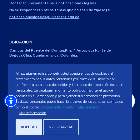
Contacto únicamente para notificaciones legales.
No se responderán otros temas que no sean de tipo legal.
notificacioneslegales@unisabana.edu.co
UBICACIÓN
Campus del Puente del Común,
Km. 7, Autopista Norte de
Bogotá.
Chía, Cundinamarca, Colombia.
Código SNIES 1711
Personería Jurídica:
Resolución 130 del 14 de enero de 1980
.
Al navegar en este sitio web, usted acepta el uso de cookies y el
Ministerio de Educación Nacional.
tratamiento de sus datos personales por parte de la Universidad
conforme a su política de cookies y la política de protección de datos
personales. En cualquier momento podrá configurar el uso de
cookies en su ordenador, y para ejercer sus derechos de protección
de datos personales puede hacerlo a través de los canales habilitados
como el correo
protecciondedatos@unisabana.edu.co
Política de Protección de datos
Más información
Política de Cookies
Derechos Pecuniarios
ACEPTAR
NO, GRACIAS
Copyright 2025 Universidad de La Sabana. Todos los derechos Reservados.