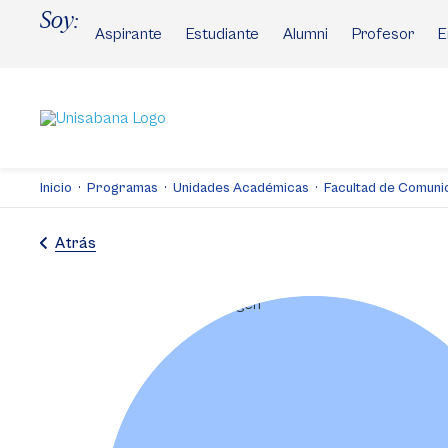
Pasar
Soy:
al
Aspirante
Estudiante
Alumni
Profesor
E
contenido
principal
Inicio
Programas
Unidades Académicas
Facultad de Comuni
Atrás