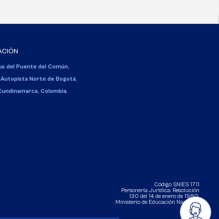
ACIÓN
s del Puente del Común,
 Autopista Norte de Bogotá.
 Cundinamarca, Colombia.
Código SNIES 1711
Personería Jurídica:
Resolución
130 del 14 de enero de 1980
.
Ministerio de Educación Nacional.