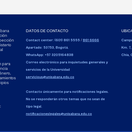
Sabana
DATOS DE CONTACTO
UBIC
ción
spección
Contact center: (601) 861 5555
/
861 6666
Campu
isterio
Apartado: 53753, Bogotá.
Km. 7,
al
WhatsApp: +57 3205164838
Chía,
Correo electrónico para inquietudes generales y
n para
encia
servicios de la Universidad
énero,
servicious@unisabana.edu.co
tamientos
cipios
Contacto únicamente para notificaciones legales.
No se responderán otros temas que no sean de
:
tipo legal.
notificacioneslegales@unisabana.edu.co