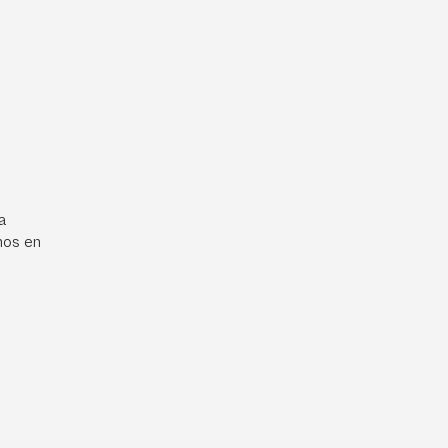
a
mos en