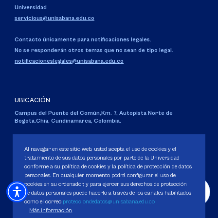
Universidad
servicious@unisabana.edu.co
Contacto únicamente para notificaciones legales.
No se responderán otros temas que no sean de tipo legal.
notificacioneslegales@unisabana.edu.co
UBICACIÓN
Campus del Puente del Común,
Km. 7, Autopista Norte de
Bogotá.
Chía, Cundinamarca, Colombia.
Código SNIES 1711
Personería Jurídica:
Resolución 130 del 14 de enero de 1980
.
Al navegar en este sitio web, usted acepta el uso de cookies y el
Ministerio de Educación Nacional.
tratamiento de sus datos personales por parte de la Universidad
conforme a su política de cookies y la política de protección de datos
personales. En cualquier momento podrá configurar el uso de
cookies en su ordenador, y para ejercer sus derechos de protección
de datos personales puede hacerlo a través de los canales habilitados
como el correo
protecciondedatos@unisabana.edu.co
Política de Protección de datos
Más información