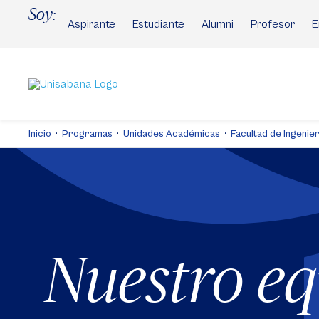
Pasar
Soy:
al
Aspirante
Estudiante
Alumni
Profesor
E
contenido
principal
Inicio
Programas
Unidades Académicas
Facultad de Ingenier
Nuestro e