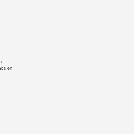
a
mos en