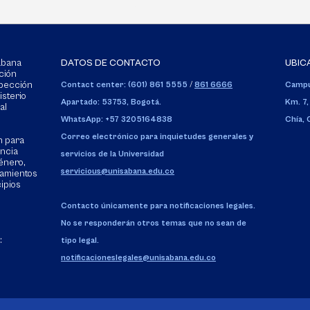
Sabana
DATOS DE CONTACTO
UBIC
ción
spección
Contact center: (601) 861 5555
/
861 6666
Campu
isterio
Apartado: 53753, Bogotá.
Km. 7,
al
WhatsApp: +57 3205164838
Chía,
Correo electrónico para inquietudes generales y
n para
encia
servicios de la Universidad
énero,
servicious@unisabana.edu.co
tamientos
cipios
Contacto únicamente para notificaciones legales.
No se responderán otros temas que no sean de
:
tipo legal.
notificacioneslegales@unisabana.edu.co