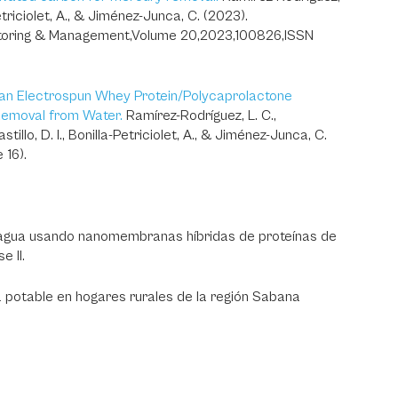
Petriciolet, A., & Jiménez-Junca, C. (2023).
itoring & Management,Volume 20,2023,100826,ISSN
 an Electrospun Whey Protein/Polycaprolactone
emoval from Water.
Ramírez-Rodríguez, L. C.,
tillo, D. I., Bonilla-Petriciolet, A., & Jiménez-Junca, C.
 16).
agua usando nanomembranas híbridas de proteínas de
e II.
ua potable en hogares rurales de la región Sabana