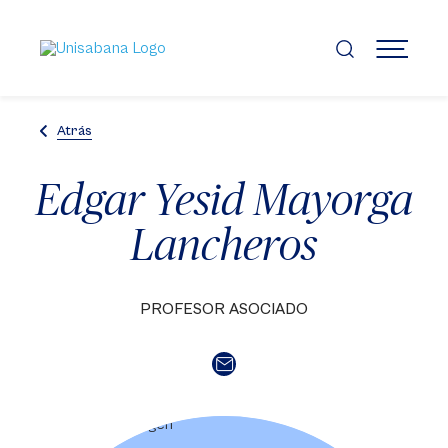
Pasar
al
contenido
MENÚ
principal
Atrás
Edgar Yesid Mayorga
Lancheros
PROFESOR ASOCIADO