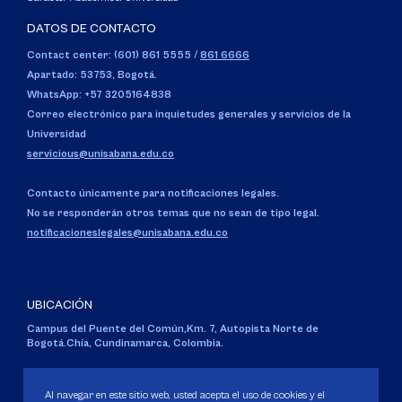
DATOS DE CONTACTO
Contact center: (601) 861 5555
/
861 6666
Apartado: 53753, Bogotá.
WhatsApp: +57 3205164838
Correo electrónico para inquietudes generales y servicios de la
Universidad
servicious@unisabana.edu.co
Contacto únicamente para notificaciones legales.
No se responderán otros temas que no sean de tipo legal.
notificacioneslegales@unisabana.edu.co
UBICACIÓN
Campus del Puente del Común,
Km. 7, Autopista Norte de
Bogotá.
Chía, Cundinamarca, Colombia.
Código SNIES 1711
Personería Jurídica:
Resolución 130 del 14 de enero de 1980
.
Al navegar en este sitio web, usted acepta el uso de cookies y el