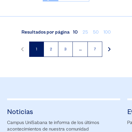
Resultados por página
10
25
50
100
1
2
3
…
7
Página
Página
Página
actual
Noticias
E
Campus UniSabana te informa de los últimos
Pa
acontecimientos de nuestra comunidad