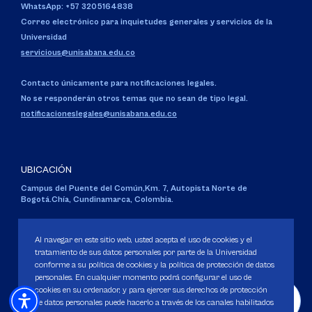
WhatsApp: +57 3205164838
Correo electrónico para inquietudes generales y servicios de la
Universidad
servicious@unisabana.edu.co
Contacto únicamente para notificaciones legales.
No se responderán otros temas que no sean de tipo legal.
notificacioneslegales@unisabana.edu.co
UBICACIÓN
Campus del Puente del Común,
Km. 7, Autopista Norte de
Bogotá.
Chía, Cundinamarca, Colombia.
Código SNIES 1711
Personería Jurídica:
Resolución 130 del 14 de enero de 1980
.
Al navegar en este sitio web, usted acepta el uso de cookies y el
Ministerio de Educación Nacional.
tratamiento de sus datos personales por parte de la Universidad
conforme a su política de cookies y la política de protección de datos
personales. En cualquier momento podrá configurar el uso de
cookies en su ordenador, y para ejercer sus derechos de protección
de datos personales puede hacerlo a través de los canales habilitados