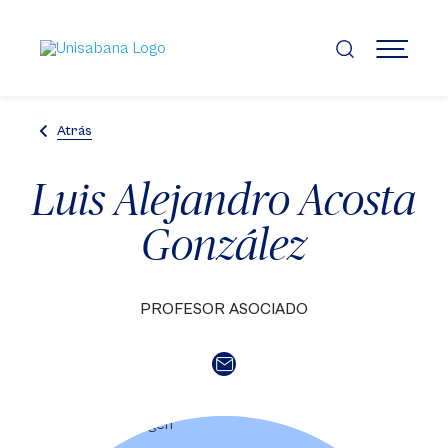
Pasar
al
contenido
MENÚ
principal
Atrás
Luis Alejandro Acosta
González
PROFESOR ASOCIADO