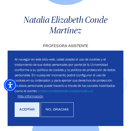
Natalia Elizabeth Conde
Martínez
PROFESORA ASISTENTE
Al navegar en este sitio web, usted acepta el uso de cookies y el
tratamiento de sus datos personales por parte de la Universidad
conforme a su política de cookies y la política de protección de datos
personales. En cualquier momento podrá configurar el uso de
cookies en su ordenador, y para ejercer sus derechos de protección
Saber más
de datos personales puede hacerlo a través de los canales habilitados
como el correo
protecciondedatos@unisabana.edu.co
Más información
ACEPTAR
NO, GRACIAS