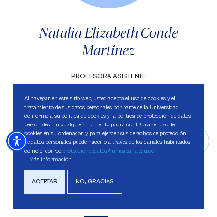
Natalia Elizabeth Conde
Martínez
PROFESORA ASISTENTE
Al navegar en este sitio web, usted acepta el uso de cookies y el
tratamiento de sus datos personales por parte de la Universidad
conforme a su política de cookies y la política de protección de datos
personales. En cualquier momento podrá configurar el uso de
cookies en su ordenador, y para ejercer sus derechos de protección
Saber más
de datos personales puede hacerlo a través de los canales habilitados
como el correo
protecciondedatos@unisabana.edu.co
Más información
ACEPTAR
NO, GRACIAS
Resultados por página
10
25
50
100