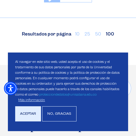
Resultados por página
10
25
50
100
Al navegar en este sitio web, usted acepta el uso de cookies y el
tratamiento de sus datos personales por parte de la Universidad
conforme a su política de cookies y la política de protección de datos
personales. En cualquier momento podrá configurar el uso de
cookies en su ordenador, y para ejercer sus derechos de protección
de datos personales puede hacerlo a través de los canales habilitados
CONTACTO
como el correo
protecciondedatos@unisabana.edu.co
Más información
Da el
ACEPTAR
NO, GRACIAS
próximo paso