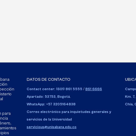
Sabana
DATOS DE CONTACTO
UBIC
ción
spección
Contact center: (601) 861 5555
/
861 6666
Campu
isterio
Apartado: 53753, Bogotá.
Km. 7,
al
WhatsApp: +57 3205164838
Chía,
Correo electrónico para inquietudes generales y
n para
encia
servicios de la Universidad
énero,
servicious@unisabana.edu.co
tamientos
cipios