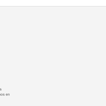
a
mos en