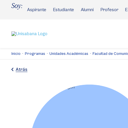
Pasar
Soy:
al
Aspirante
Estudiante
Alumni
Profesor
E
contenido
principal
Inicio
Programas
Unidades Académicas
Facultad de Comuni
Atrás