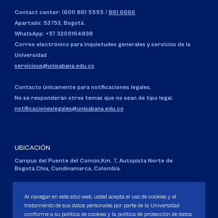
Contact center: (601) 861 5555
/
861 6666
Apartado: 53753, Bogotá.
WhatsApp: +57 3205164838
Correo electrónico para inquietudes generales y servicios de la
Universidad
servicious@unisabana.edu.co
Contacto únicamente para notificaciones legales.
No se responderán otros temas que no sean de tipo legal.
notificacioneslegales@unisabana.edu.co
UBICACIÓN
Campus del Puente del Común,
Km. 7, Autopista Norte de
Bogotá.
Chía, Cundinamarca, Colombia.
Código SNIES 1711
Personería Jurídica:
Resolución 130 del 14 de enero de 1980
.
Al navegar en este sitio web, usted acepta el uso de cookies y el
Ministerio de Educación Nacional.
tratamiento de sus datos personales por parte de la Universidad
conforme a su política de cookies y la política de protección de datos