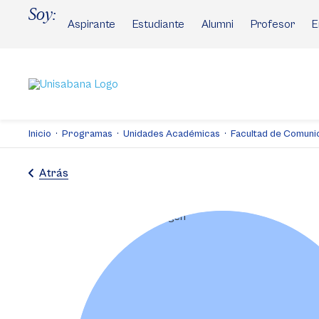
Pasar
Soy:
al
Aspirante
Estudiante
Alumni
Profesor
E
contenido
principal
Inicio
Programas
Unidades Académicas
Facultad de Comuni
Atrás