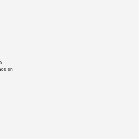
a
mos en