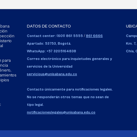
Sabana
DATOS DE CONTACTO
UBIC
ción
spección
Contact center: (601) 861 5555
/
861 6666
Campu
isterio
Apartado: 53753, Bogotá.
Km. 7,
al
WhatsApp: +57 3205164838
Chía,
Correo electrónico para inquietudes generales y
n para
encia
servicios de la Universidad
énero,
servicious@unisabana.edu.co
tamientos
cipios
Contacto únicamente para notificaciones legales.
No se responderán otros temas que no sean de
:
tipo legal.
notificacioneslegales@unisabana.edu.co