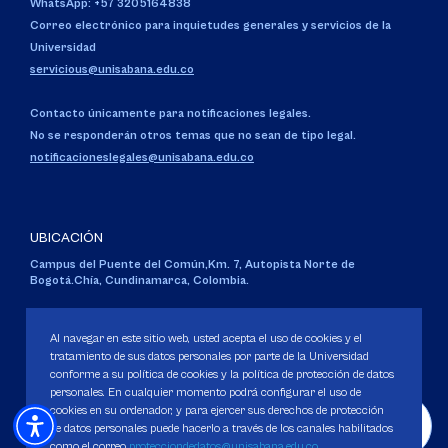
WhatsApp: +57 3205164838
Correo electrónico para inquietudes generales y servicios de la
Universidad
servicious@unisabana.edu.co
Contacto únicamente para notificaciones legales.
No se responderán otros temas que no sean de tipo legal.
notificacioneslegales@unisabana.edu.co
UBICACIÓN
Campus del Puente del Común,
Km. 7, Autopista Norte de
Bogotá.
Chía, Cundinamarca, Colombia.
Código SNIES 1711
Personería Jurídica:
Resolución 130 del 14 de enero de 1980
.
Al navegar en este sitio web, usted acepta el uso de cookies y el
Ministerio de Educación Nacional.
tratamiento de sus datos personales por parte de la Universidad
conforme a su política de cookies y la política de protección de datos
personales. En cualquier momento podrá configurar el uso de
cookies en su ordenador, y para ejercer sus derechos de protección
de datos personales puede hacerlo a través de los canales habilitados
como el correo
protecciondedatos@unisabana.edu.co