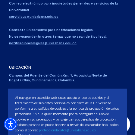
Correo electrónico para inquietudes generales y servicios de la
Universidad
servicious@unisabana.edu.co
Contacto únicamente para notificaciones legales.
No se responderán otros temas que no sean de tipo legal.
notificacioneslegales@unisabana.edu.co
UBICACIÓN
Campus del Puente del Común,
Km. 7, Autopista Norte de
Bogotá.
Chía, Cundinamarca, Colombia.
Código SNIES 1711
Personería Jurídica:
Resolución 130 del 14 de enero de 1980
.
Al navegar en este sitio web, usted acepta el uso de cookies y el
Ministerio de Educación Nacional.
tratamiento de sus datos personales por parte de la Universidad
conforme a su política de cookies y la política de protección de datos
personales. En cualquier momento podrá configurar el uso de
cookies en su ordenador, y para ejercer sus derechos de protección
de datos personales puede hacerlo a través de los canales habilitados
como el correo
protecciondedatos@unisabana.edu.co
Política de Protección de datos