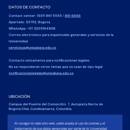
DATOS DE CONTACTO
Contact center: (601) 861 5555
/
861 6666
Apartado: 53753, Bogotá.
WhatsApp: +57 3205164838
Correo electrónico para inquietudes generales y servicios de la
Universidad
servicious@unisabana.edu.co
Contacto únicamente para notificaciones legales.
No se responderán otros temas que no sean de tipo legal.
notificacioneslegales@unisabana.edu.co
UBICACIÓN
Campus del Puente del Común,
Km. 7, Autopista Norte de
Bogotá.
Chía, Cundinamarca, Colombia.
Código SNIES 1711
Al navegar en este sitio web, usted acepta el uso de cookies y el
Personería Jurídica:
Resolución 130 del 14 de enero de 1980
.
tratamiento de sus datos personales por parte de la Universidad
Ministerio de Educación Nacional.