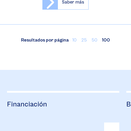
Saber más
Resultados por página
10
25
50
100
Financiación
B