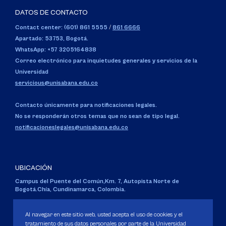
DATOS DE CONTACTO
Contact center: (601) 861 5555
/
861 6666
Apartado: 53753, Bogotá.
WhatsApp: +57 3205164838
Correo electrónico para inquietudes generales y servicios de la
Universidad
servicious@unisabana.edu.co
Contacto únicamente para notificaciones legales.
No se responderán otros temas que no sean de tipo legal.
notificacioneslegales@unisabana.edu.co
UBICACIÓN
Campus del Puente del Común,
Km. 7, Autopista Norte de
Bogotá.
Chía, Cundinamarca, Colombia.
Código SNIES 1711
Al navegar en este sitio web, usted acepta el uso de cookies y el
Personería Jurídica:
Resolución 130 del 14 de enero de 1980
.
tratamiento de sus datos personales por parte de la Universidad
Ministerio de Educación Nacional.