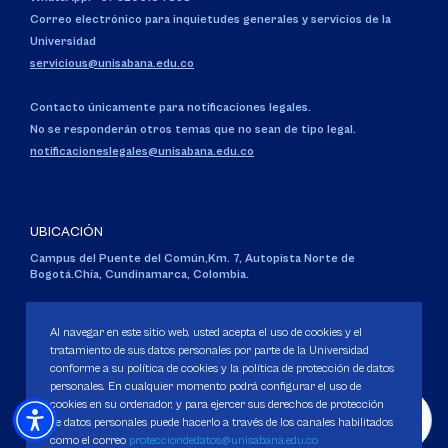
Correo electrónico para inquietudes generales y servicios de la
Universidad
servicious@unisabana.edu.co
Contacto únicamente para notificaciones legales.
No se responderán otros temas que no sean de tipo legal.
notificacioneslegales@unisabana.edu.co
UBICACIÓN
Campus del Puente del Común,
Km. 7, Autopista Norte de
Bogotá.
Chía, Cundinamarca, Colombia.
Código SNIES 1711
Personería Jurídica:
Resolución 130 del 14 de enero de 1980
.
Al navegar en este sitio web, usted acepta el uso de cookies y el
Ministerio de Educación Nacional.
tratamiento de sus datos personales por parte de la Universidad
conforme a su política de cookies y la política de protección de datos
personales. En cualquier momento podrá configurar el uso de
cookies en su ordenador, y para ejercer sus derechos de protección
de datos personales puede hacerlo a través de los canales habilitados
como el correo
protecciondedatos@unisabana.edu.co