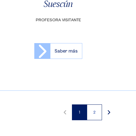
Suescún
PROFESORA VISITANTE
Saber más
1
2
Página
Página
actual