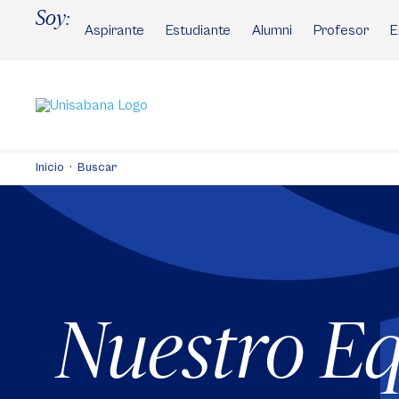
Pasar
Soy:
al
Aspirante
Estudiante
Alumni
Profesor
E
contenido
principal
Inicio
Buscar
Nuestro E