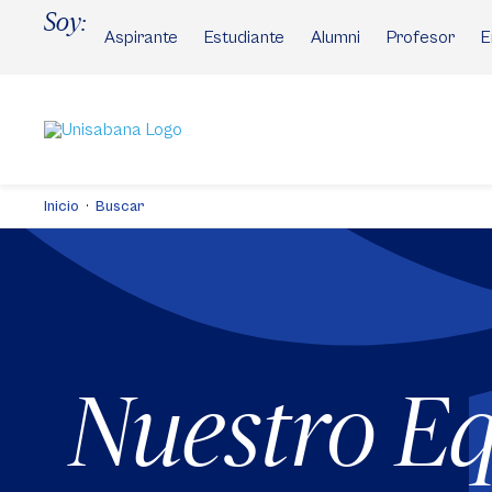
Pasar
Soy:
al
Aspirante
Estudiante
Alumni
Profesor
E
contenido
principal
Inicio
Buscar
Nuestro E