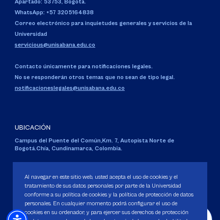
Apartado: 53753, Bogotá.
WhatsApp: +57 3205164838
Correo electrónico para inquietudes generales y servicios de la
Universidad
servicious@unisabana.edu.co
Contacto únicamente para notificaciones legales.
No se responderán otros temas que no sean de tipo legal.
notificacioneslegales@unisabana.edu.co
UBICACIÓN
Campus del Puente del Común,
Km. 7, Autopista Norte de
Bogotá.
Chía, Cundinamarca, Colombia.
Código SNIES 1711
Personería Jurídica:
Resolución 130 del 14 de enero de 1980
.
Al navegar en este sitio web, usted acepta el uso de cookies y el
Ministerio de Educación Nacional.
tratamiento de sus datos personales por parte de la Universidad
conforme a su política de cookies y la política de protección de datos
personales. En cualquier momento podrá configurar el uso de
cookies en su ordenador, y para ejercer sus derechos de protección