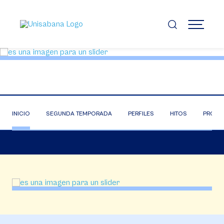
Pasar
al
contenido
MENÚ
principal
INICIO
SEGUNDA TEMPORADA
PERFILES
HITOS
PROYE