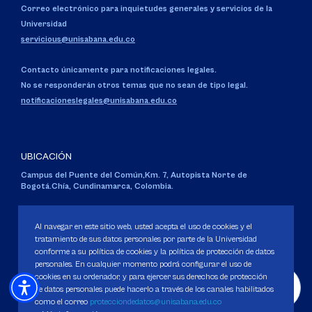
Correo electrónico para inquietudes generales y servicios de la
Universidad
servicious@unisabana.edu.co
Contacto únicamente para notificaciones legales.
No se responderán otros temas que no sean de tipo legal.
notificacioneslegales@unisabana.edu.co
UBICACIÓN
Campus del Puente del Común,
Km. 7, Autopista Norte de
Bogotá.
Chía, Cundinamarca, Colombia.
Código SNIES 1711
Al navegar en este sitio web, usted acepta el uso de cookies y el
Personería Jurídica:
Resolución 130 del 14 de enero de 1980
.
Ministerio de Educación Nacional.
tratamiento de sus datos personales por parte de la Universidad
conforme a su política de cookies y la política de protección de datos
personales. En cualquier momento podrá configurar el uso de
cookies en su ordenador, y para ejercer sus derechos de protección
de datos personales puede hacerlo a través de los canales habilitados
como el correo
protecciondedatos@unisabana.edu.co
Política de Protección de datos