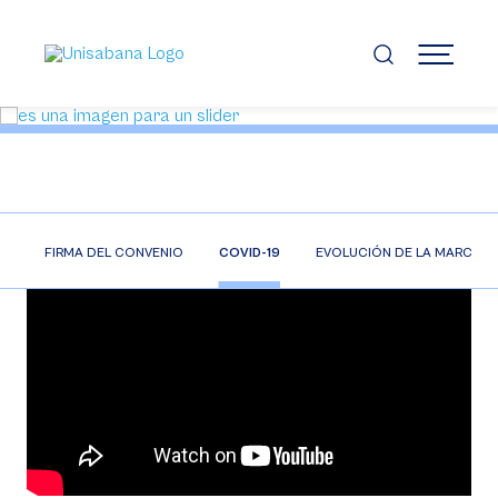
Pasar
al
contenido
MENÚ
principal
Video
O
FIRMA DEL CONVENIO
COVID-19
EVOLUCIÓN DE LA MARCA
Player