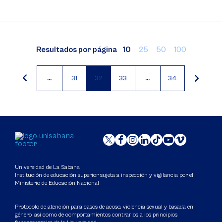
Resultados por página
10
25
50
100
…
31
32
33
…
34
Paginación
Página
Página
Página
actual
Universidad de La Sabana
Institución de educación superior sujeta a inspección y vigilancia por el
Ministerio de Educación Nacional
Protocolo de atención para casos de acoso, violencia sexual y basada en
género, así como de comportamientos contrarios a los principios