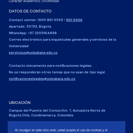
Carácter Académico: Universidad
DATOS DE CONTACTO
Contact center: (601) 861 5555
/
861 6666
Apartado: 53753, Bogotá.
WhatsApp: +57 3205164838
Correo electrónico para inquietudes generales y servicios de la
Universidad
servicious@unisabana.edu.co
Contacto únicamente para notificaciones legales.
No se responderán otros temas que no sean de tipo legal.
notificacioneslegales@unisabana.edu.co
UBICACIÓN
Campus del Puente del Común,
Km. 7, Autopista Norte de
Bogotá.
Chía, Cundinamarca, Colombia.
Código SNIES 1711
Al navegar en este sitio web, usted acepta el uso de cookies y el
Personería Jurídica:
Resolución 130 del 14 de enero de 1980
.