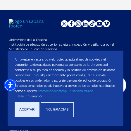
Universidad de La Sabana
Institución de educación superior sujeta a inspección y vigilancia por el
Ministerio de Educación Nacional
Al navegar en este sitio web, usted acepta el uso de cookies y el
Protocolo de atención para casos de acoso, violencia sexual y basada en
tratamiento de sus datos personales por parte de la Universidad
género, así como de comportamientos contrarios a los principios
conforme a su política de cookies y la política de protección de datos
fundamentales de la Universidad
personales. En cualquier momento podrá configurar el uso de
cookies en su ordenador, y para ejercer sus derechos de protección
de datos personales puede hacerlo a través de los canales habilitados
Carácter Académico: Universidad
como el correo
protecciondedatos@unisabana.edu.co
DATOS DE CONTACTO
Más información
Contact center: (601) 861 5555
/
861 6666
ACEPTAR
NO, GRACIAS
Apartado: 53753, Bogotá.
WhatsApp: +57 3205164838
Correo electrónico para inquietudes generales y servicios de la