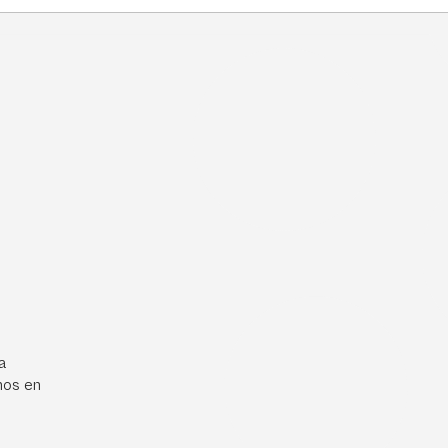
a
mos en