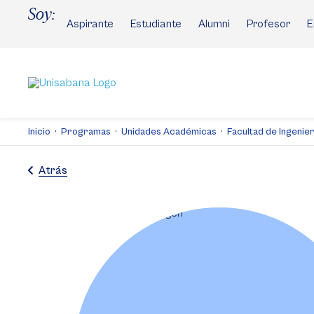
Pasar
Soy:
al
Aspirante
Estudiante
Alumni
Profesor
E
contenido
principal
Inicio
Programas
Unidades Académicas
Facultad de Ingenier
Atrás