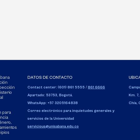
Sabana
DATOS DE CONTACTO
UBIC
ción
spección
Contact center: (601) 861 5555
/
861 6666
Campu
isterio
Apartado: 53753, Bogotá.
Km. 7,
al
WhatsApp: +57 3205164838
Chía,
Correo electrónico para inquietudes generales y
n para
encia
servicios de la Universidad
énero,
servicious@unisabana.edu.co
tamientos
cipios