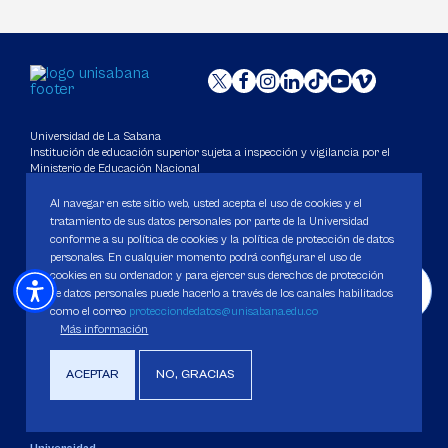
Universidad de La Sabana
Institución de educación superior sujeta a inspección y vigilancia por el
Ministerio de Educación Nacional
Al navegar en este sitio web, usted acepta el uso de cookies y el
Protocolo de atención para casos de acoso, violencia sexual y basada en
tratamiento de sus datos personales por parte de la Universidad
género, así como de comportamientos contrarios a los principios
conforme a su política de cookies y la política de protección de datos
fundamentales de la Universidad
personales. En cualquier momento podrá configurar el uso de
cookies en su ordenador, y para ejercer sus derechos de protección
de datos personales puede hacerlo a través de los canales habilitados
Carácter Académico: Universidad
como el correo
protecciondedatos@unisabana.edu.co
DATOS DE CONTACTO
Más información
Contact center: (601) 861 5555
/
861 6666
ACEPTAR
NO, GRACIAS
Apartado: 53753, Bogotá.
WhatsApp: +57 3205164838
Correo electrónico para inquietudes generales y servicios de la