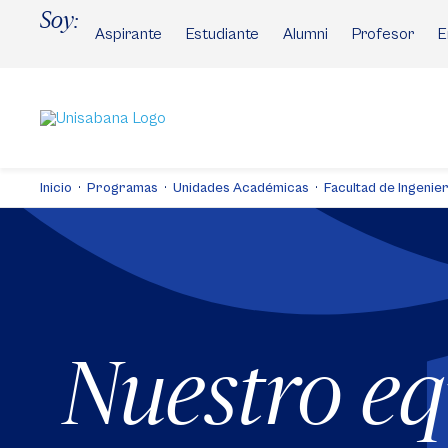
Pasar
Soy:
al
Aspirante
Estudiante
Alumni
Profesor
E
contenido
principal
Inicio
Programas
Unidades Académicas
Facultad de Ingenier
Nuestro e