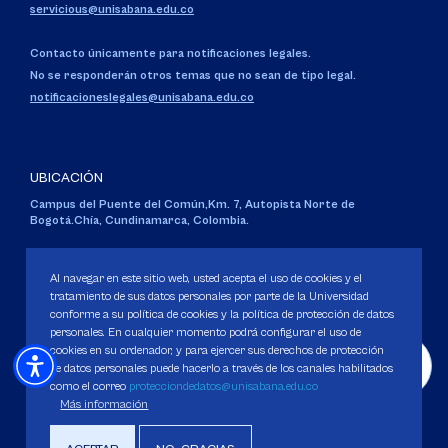
servicious@unisabana.edu.co
Contacto únicamente para notificaciones legales.
No se responderán otros temas que no sean de tipo legal.
notificacioneslegales@unisabana.edu.co
UBICACIÓN
Campus del Puente del Común,
Km. 7, Autopista Norte de
Bogotá.
Chía, Cundinamarca, Colombia.
Código SNIES 1711
Personería Jurídica:
Resolución 130 del 14 de enero de 1980
.
Al navegar en este sitio web, usted acepta el uso de cookies y el
Ministerio de Educación Nacional.
tratamiento de sus datos personales por parte de la Universidad
conforme a su política de cookies y la política de protección de datos
personales. En cualquier momento podrá configurar el uso de
cookies en su ordenador, y para ejercer sus derechos de protección
de datos personales puede hacerlo a través de los canales habilitados
como el correo
protecciondedatos@unisabana.edu.co
Política de Protección de datos
Más información
Política de Cookies
Derechos Pecuniarios