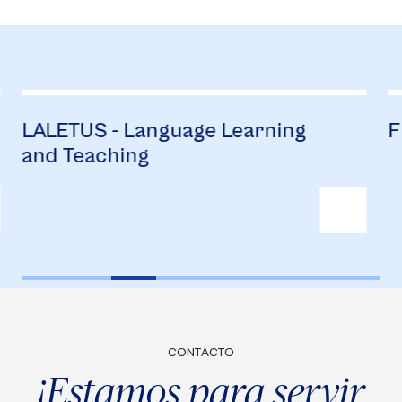
actual
LALETUS - Language Learning
F
and Teaching
CONTACTO
¡Estamos para servir