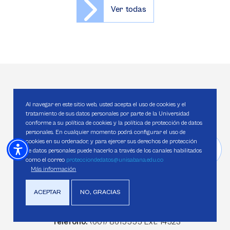
Ver todas
CONTACTO
Al navegar en este sitio web, usted acepta el uso de cookies y el
¡Estamos para servir
tratamiento de sus datos personales por parte de la Universidad
conforme a su política de cookies y la política de protección de datos
personales. En cualquier momento podrá configurar el uso de
más y mejor!
cookies en su ordenador, y para ejercer sus derechos de protección
de datos personales puede hacerlo a través de los canales habilitados
como el correo
protecciondedatos@unisabana.edu.co
Más información
Llámanos
ACEPTAR
NO, GRACIAS
Celular/WhatsApp:
(+57) 310 245 5499
Telefono:
(601) 8615555 Ext: 14523