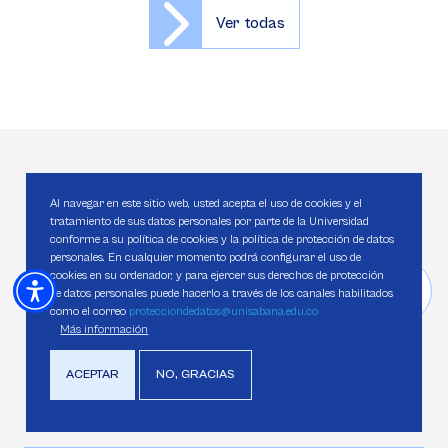
Ver todas
CONTACTO
Al navegar en este sitio web, usted acepta el uso de cookies y el
tratamiento de sus datos personales por parte de la Universidad
¡Estamos para servir
conforme a su política de cookies y la política de protección de datos
personales. En cualquier momento podrá configurar el uso de
más y mejor!
cookies en su ordenador, y para ejercer sus derechos de protección
de datos personales puede hacerlo a través de los canales habilitados
como el correo
protecciondedatos@unisabana.edu.co
Más información
Llámanos
ACEPTAR
NO, GRACIAS
Celular/WhatsApp:
(+57) 323 225 5543