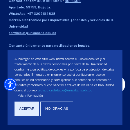
Contact center: (601) 861 5555
/
861 6666
Apartado: 53753, Bogotá.
WhatsApp: +57 3205164838
Correo electrónico para inquietudes generales y servicios de la
Universidad
servicious@unisabana.edu.co
Contacto únicamente para notificaciones legales.
No se responderán otros temas que no sean de tipo legal.
notificacioneslegales@unisabana.edu.co
Al navegar en este sitio web, usted acepta el uso de cookies y el
tratamiento de sus datos personales por parte de la Universidad
conforme a su política de cookies y la política de protección de datos
personales. En cualquier momento podrá configurar el uso de
cookies en su ordenador, y para ejercer sus derechos de protección
UBICACIÓN
de datos personales puede hacerlo a través de los canales habilitados
Campus del Puente del Común,
Km. 7, Autopista Norte de
como el correo
protecciondedatos@unisabana.edu.co
Bogotá.
Chía, Cundinamarca, Colombia.
Más información
Código SNIES 1711
ACEPTAR
NO, GRACIAS
Personería Jurídica:
Resolución 130 del 14 de enero de 1980
.
Ministerio de Educación Nacional.