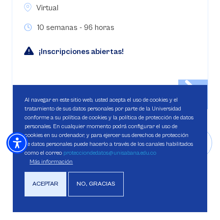
Virtual
10 semanas - 96 horas
¡Inscripciones abiertas!
Al navegar en este sitio web, usted acepta el uso de cookies y el
tratamiento de sus datos personales por parte de la Universidad
conforme a su política de cookies y la política de protección de datos
personales. En cualquier momento podrá configurar el uso de
cookies en su ordenador, y para ejercer sus derechos de protección
de datos personales puede hacerlo a través de los canales habilitados
como el correo
protecciondedatos@unisabana.edu.co
Más información
ACEPTAR
NO, GRACIAS
Ver todas