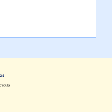
dos
rícula