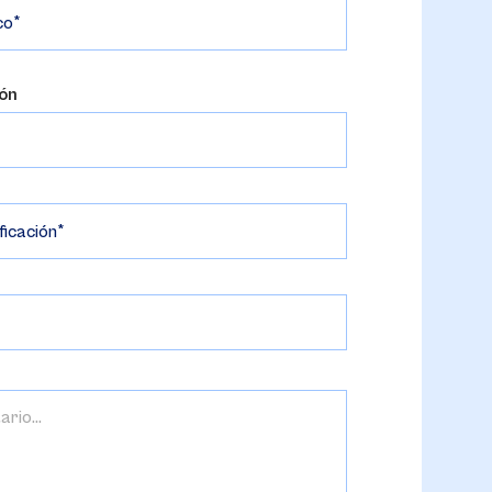
co
ión
ficación