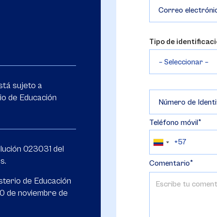
Correo electróni
Tipo de identificac
tá sujeto a
rio de Educación
Número de Identi
Teléfono móvil
lución 023031 del
s.
Comentario
isterio de Educación
30 de noviembre de