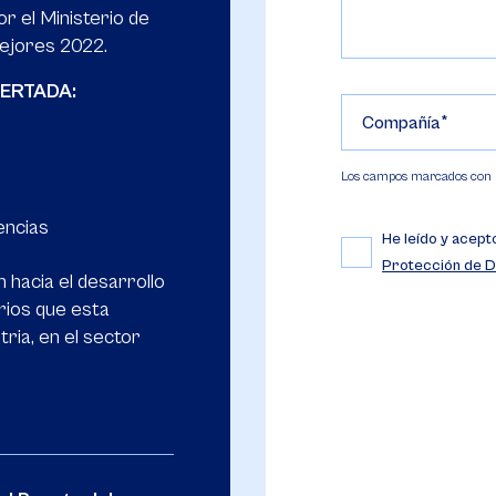
r el Ministerio de
Mejores 2022.
ERTADA:
Compañía
Los campos marcados con (*
encias
He leído y acept
Protección de D
 hacia el desarrollo
arios que esta
ria, en el sector