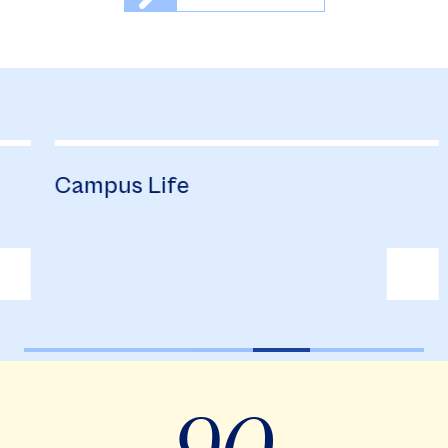
Campus Life
B