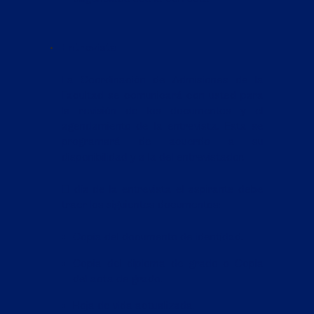
Entrevista
La Coordinación de Admisiones de la
Facultad se comunicará con usted para
la revisión de los documentos y el
agendamiento de la entrevista. Esta se
programará de acuerdo a su
disponibilidad y a la del entrevistador.
El día de la entrevista el aspirante debe
traer los siguientes documentos:
Copia del documento de identidad.
Copia del diploma de grado o Copia
del acta de grado.
Hoja de vida actualizada.