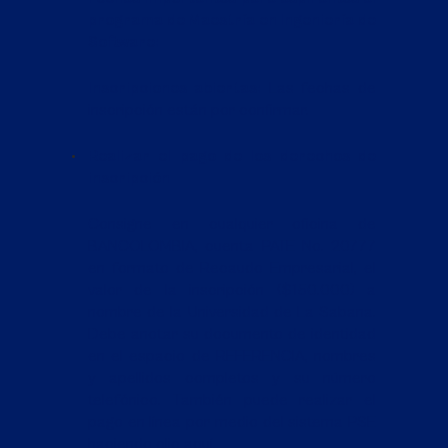
programa de Maestría en Ingeniería de
Software:
Inscripciones abiertas:
Las fechas de
inscripción están por confirmar.
Realizar el pago de los derechos de
inscripción
Consigne en cualquier oficina de
BANCOLOMBIA, cuenta PATE No. 20777
en formato de Recaudo Empresarial, el
valor de la inscripción ($150.000) a
nombre de la Universidad de La Sabana.
Debe anotar su documento de identidad
en el espacio de REFERENCIA, nombres
y apellidos completos y su número
telefónico. También puede realizar el
pago en línea por medio del sistema PSE
haciendo
clic aquí.