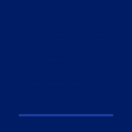
Documentos adicionales para
estudiantes extranjeros:
Título de pregrado o su equivalente
que lo acredite como profesional
debidamente apostillado o legalizado.
Nota:
La apostilla es cuando hace
parte del convenio de La Haya.
La legalización es cuando no hace
parte del convenio de La Haya.
Fotocopia del pasaporte.