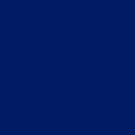
Realizar el registro del formulario de
inscripción
24 horas después de haber efectuado la
consignación, diligencie el
formulario de
inscripción
teniendo en cuenta las
siguientes recomendaciones:
Los campos marcados con un (*) son
indispensables y debe digitarlos.
Las fechas se digitan en el formato
año/mes/día (aaaa/mm/dd).
Para diligenciar direcciones, por favor
tenga en cuenta esta tabla de
convenciones
Verifique que la información
diligenciada sea la correcta