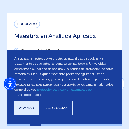
POSGRADO
Doctorado en Ingeniería
Presencial
Al navegar en este sitio web, usted acepta el uso de cookies y el
6 Semestres - 96 créditos
tratamiento de sus datos personales por parte de la Universidad
conforme a su política de cookies y la política de protección de datos
personales. En cualquier momento podrá configurar el uso de
Conoce más de nuestro programa
cookies en su ordenador, y para ejercer sus derechos de protección
de datos personales puede hacerlo a través de los canales habilitados
como el correo
protecciondedatos@unisabana.edu.co
Más información
ACEPTAR
NO, GRACIAS