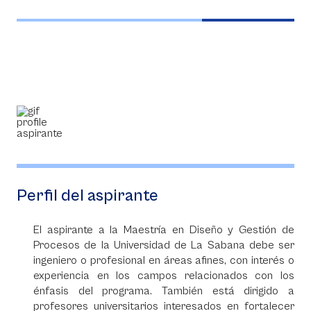
al uso eficiente de los recursos, la reducción de
sostenibilidad en alimentos, bioprocesos y
impactos ambientales y la transición hacia
bioeconomía, y procesos sostenibles y transición
modelos productivos circulares, contribuyendo a
energética. Estas incluyen el diseño y mejora de
los desafíos de sostenibilidad a nivel nacional e
procesos productivos con menor impacto
internacional.
ambiental, la valorización de recursos biológicos,
la integración de tecnologías limpias y energías
renovables, así como la evaluación de alternativas
sostenibles mediante herramientas de análisis
técnico, económico y ambiental.
Perfil del aspirante
El aspirante a la Maestría en Diseño y Gestión de
Procesos de la Universidad de La Sabana debe ser
ingeniero o profesional en áreas afines, con interés o
experiencia en los campos relacionados con los
énfasis del programa. También está dirigido a
profesores universitarios interesados en fortalecer