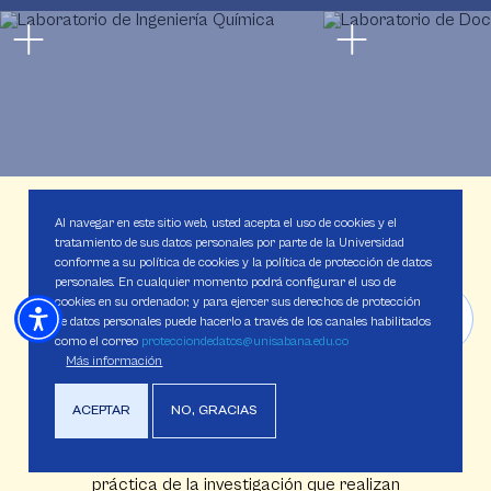
100
Al navegar en este sitio web, usted acepta el uso de cookies y el
tratamiento de sus datos personales por parte de la Universidad
conforme a su política de cookies y la política de protección de datos
personales. En cualquier momento podrá configurar el uso de
cookies en su ordenador, y para ejercer sus derechos de protección
de datos personales puede hacerlo a través de los canales habilitados
como el correo
protecciondedatos@unisabana.edu.co
ARTÍCULOS PUBLICADOS
Más información
Tenemos presencia en revistas indexadas
Scopus, además de 15 patentes radicadas ante
ACEPTAR
NO, GRACIAS
la Superintendencia de Industria y Comercio.
Esto respalda la alta calidad y relevancia
práctica de la investigación que realizan