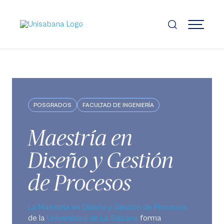
Pasar
al
contenido
MENÚ
principal
POSGRADOS
FACULTAD DE INGENIERÍA
Maestría en
Diseño y Gestión
de Procesos
La Maestría en Diseño y Gestión de Procesos
de la
Universidad de La Sabana
forma