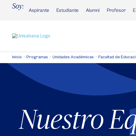
Pasar
Soy:
al
Aspirante
Estudiante
Alumni
Profesor
E
contenido
principal
Inicio
Programas
Unidades Académicas
Facultad de Educac
Nuestro E