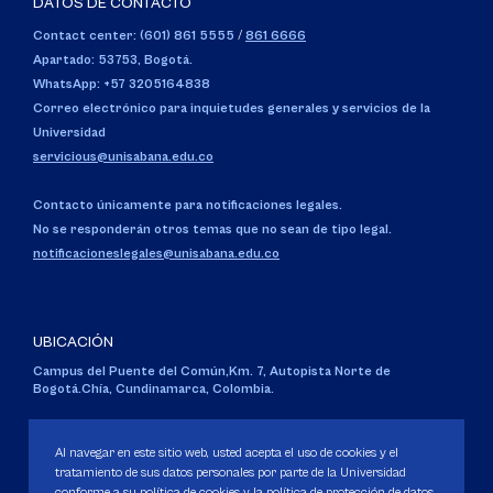
DATOS DE CONTACTO
Contact center: (601) 861 5555
/
861 6666
Apartado: 53753, Bogotá.
WhatsApp: +57 3205164838
Correo electrónico para inquietudes generales y servicios de la
Universidad
servicious@unisabana.edu.co
Contacto únicamente para notificaciones legales.
No se responderán otros temas que no sean de tipo legal.
notificacioneslegales@unisabana.edu.co
UBICACIÓN
Campus del Puente del Común,
Km. 7, Autopista Norte de
Bogotá.
Chía, Cundinamarca, Colombia.
Código SNIES 1711
Personería Jurídica:
Resolución 130 del 14 de enero de 1980
.
Al navegar en este sitio web, usted acepta el uso de cookies y el
Ministerio de Educación Nacional.
tratamiento de sus datos personales por parte de la Universidad
conforme a su política de cookies y la política de protección de datos