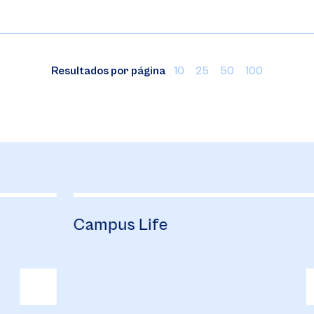
Resultados por página
10
25
50
100
Campus Life
B