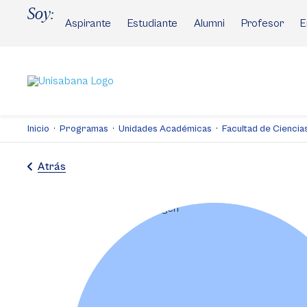
Pasar
Soy:
al
Aspirante
Estudiante
Alumni
Profesor
E
contenido
principal
Inicio
Programas
Unidades Académicas
Facultad de Cienci
Atrás