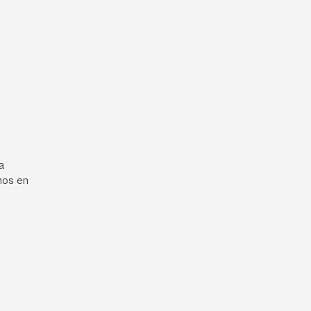
a
mos en