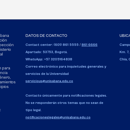
Sabana
DATOS DE CONTACTO
UBIC
ción
spección
Contact center: (601) 861 5555
/
861 6666
Campu
isterio
Apartado: 53753, Bogotá.
Km. 7,
al
WhatsApp: +57 3205164838
Chía,
Correo electrónico para inquietudes generales y
n para
encia
servicios de la Universidad
énero,
servicious@unisabana.edu.co
tamientos
cipios
Contacto únicamente para notificaciones legales.
No se responderán otros temas que no sean de
:
tipo legal.
notificacioneslegales@unisabana.edu.co