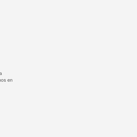
a
mos en