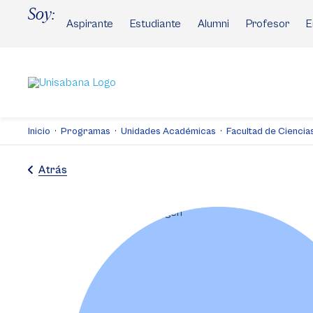
Pasar
Soy:
al
Aspirante
Estudiante
Alumni
Profesor
E
contenido
principal
Inicio
Programas
Unidades Académicas
Facultad de Cienci
Atrás