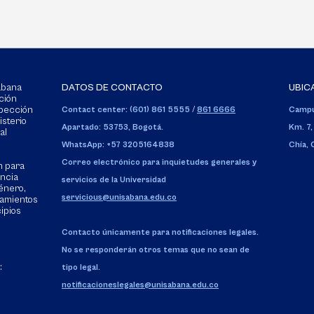
Sabana
DATOS DE CONTACTO
UBIC
ción
spección
Contact center: (601) 861 5555
/
861 6666
Campu
isterio
Apartado: 53753, Bogotá.
Km. 7,
al
WhatsApp: +57 3205164838
Chía,
Correo electrónico para inquietudes generales y
n para
encia
servicios de la Universidad
énero,
servicious@unisabana.edu.co
tamientos
cipios
Contacto únicamente para notificaciones legales.
No se responderán otros temas que no sean de
:
tipo legal.
notificacioneslegales@unisabana.edu.co