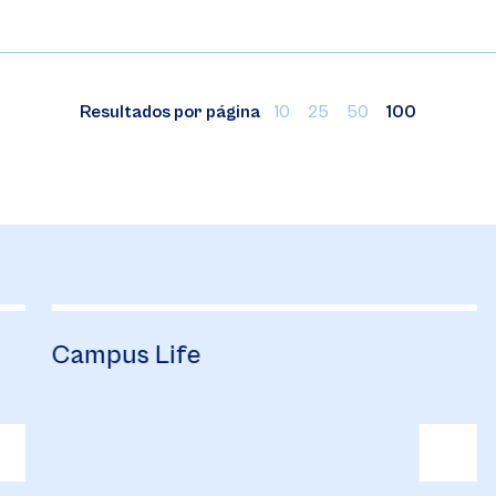
Resultados por página
10
25
50
100
Campus Life
B