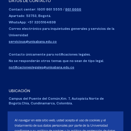
DATOS DE CONTACTO
Contact center: (601) 861 5555
/
861 6666
Apartado: 53753, Bogotá.
WhatsApp: +57 3205164838
Correo electrónico para inquietudes generales y servicios de la
Universidad
servicious@unisabana.edu.co
Contacto únicamente para notificaciones legales.
No se responderán otros temas que no sean de tipo legal.
notificacioneslegales@unisabana.edu.co
UBICACIÓN
Campus del Puente del Común,
Km. 7, Autopista Norte de
Bogotá.
Chía, Cundinamarca, Colombia.
Código SNIES 1711
Personería Jurídica:
Resolución 130 del 14 de enero de 1980
.
Al navegar en este sitio web, usted acepta el uso de cookies y el
Ministerio de Educación Nacional.
tratamiento de sus datos personales por parte de la Universidad
conforme a su política de cookies y la política de protección de datos