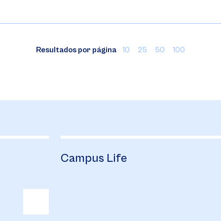
Resultados por página
10
25
50
100
Campus Life
B