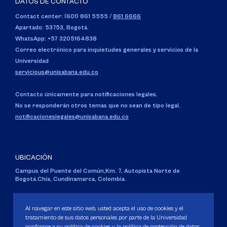
DATOS DE CONTACTO
Contact center: (601) 861 5555
/
861 6666
Apartado: 53753, Bogotá.
WhatsApp: +57 3205164838
Correo electrónico para inquietudes generales y servicios de la
Universidad
servicious@unisabana.edu.co
Contacto únicamente para notificaciones legales.
No se responderán otros temas que no sean de tipo legal.
notificacioneslegales@unisabana.edu.co
UBICACIÓN
Campus del Puente del Común,
Km. 7, Autopista Norte de
Bogotá.
Chía, Cundinamarca, Colombia.
Código SNIES 1711
Personería Jurídica:
Resolución 130 del 14 de enero de 1980
.
Al navegar en este sitio web, usted acepta el uso de cookies y el
Ministerio de Educación Nacional.
tratamiento de sus datos personales por parte de la Universidad
conforme a su política de cookies y la política de protección de datos